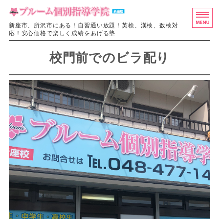
ブルーム個別
新座市、所沢市にある！自習通い放題！英検、漢検、数検対
応！安心価格で楽しく成績をあげる塾
ホーム
校門前でのビラ配り
料金・授業システム
入塾の流れ
教室概要
お問い合わせ