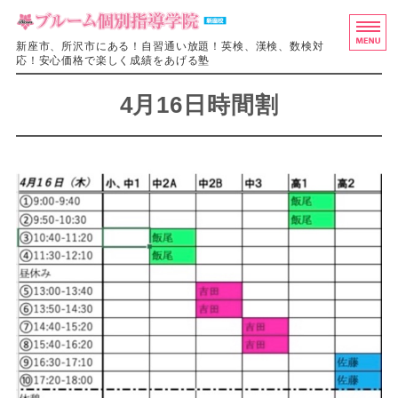
ブルーム個別
新座市、所沢市にある！自習通い放題！英検、漢検、数検対
応！安心価格で楽しく成績をあげる塾
ホーム
4月16日時間割
料金・授業システム
入塾の流れ
教室概要
お問い合わせ