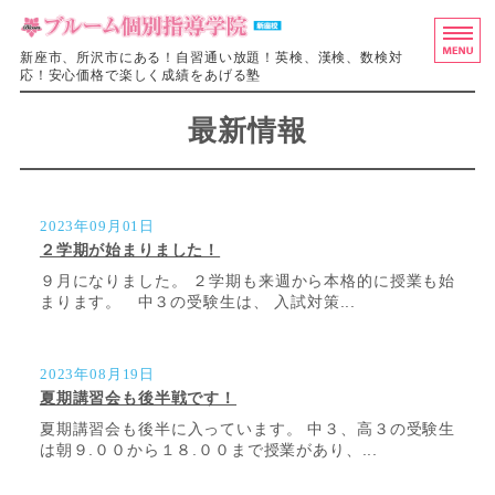
ブルーム個別
新座市、所沢市にある！自習通い放題！英検、漢検、数検対
応！安心価格で楽しく成績をあげる塾
ホーム
最新情報
料金・授業システム
入塾の流れ
2023年09月01日
２学期が始まりました！
教室概要
９月になりました。 ２学期も来週から本格的に授業も始
まります。 中３の受験生は、 入試対策...
お問い合わせ
2023年08月19日
夏期講習会も後半戦です！
夏期講習会も後半に入っています。 中３、高３の受験生
は朝９.００から１８.００まで授業があり、...